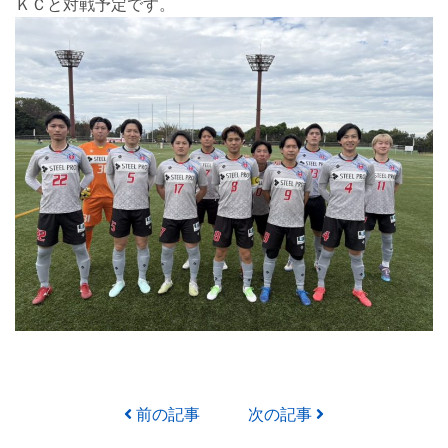
ＫＣと対戦予定です。
投稿ナビゲーション
前の記事
次の記事