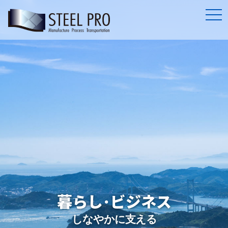
togg
鋼のプロフェッショナル
Steel processing and distribution