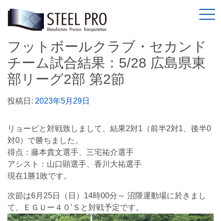
togg
フットボールクラブ・セカンド
チーム試合結果：5/28 広島県東
部リーグ2部 第2節
投稿日:
2023年5月29日
リョービと対戦致しまして、結果2対1（前半2対1、後半0
対0）で勝ちました。
得点：藤本貴文選手、三宅祐介選手
アシスト：山口顕選手、香川大祐選手
現在1勝1敗です。
次節は6月25日（日）14時00分～ 沼隈運動場に於きまし
て、ＥＧＵー４０’Ｓと対戦予定です。